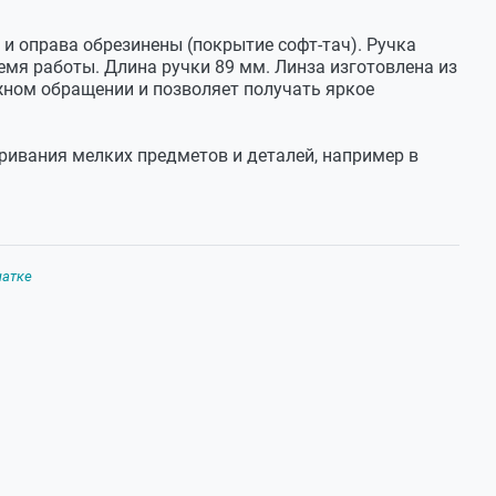
 и оправа обрезинены (покрытие софт-тач). Ручка
25.04.2023
емя работы. Длина ручки 89 мм. Линза изготовлена из
ежном обращении и позволяет получать яркое
тривания мелких предметов и деталей, например в
ятая часть пропилена - исцарапана очень ровными
26.04.2023
чатке
 продукции.