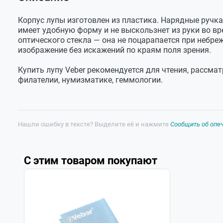
Оставить отзыв
Задать вопрос
Модель
Лупа Veber с ручкой
Корпус лупы изготовлен из пластика. Нарядные ручка
Алексей
имеет удобную форму и не выскользнет из руки во вр
Кратность
8х
оптического стекла — она не поцарапается при небр
изображение без искажений по краям поля зрения.
Достоинства:
Размер линзы,
Ø 65
Купить лупу Veber рекомендуется для чтения, рассма
мм
Недостатки:
По факту линза пластиковая, притом п
филателии, нумизматике, геммологии.
линиями, походу с завода так
Размер лупы,
164 х 75 х 17
мм
Служба поддержки
Нашли ошибку в тексте? Выделите её и нажмите
Сообщить об опе
Вес, г
102
Добрый день. Благодарим за отзыв по нашей
С этим товаром покупают