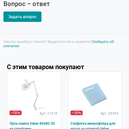
Вопрос – ответ
Задать вопрос
Нашли ошибку в тексте? Выделите её и нажмите
Сообщить об
опечатке
С этим товаром покупают
–10
–10
Арт. 21218
Арт. 22393
Лупа-лампа Veber 8608D 3D
Салфетка микрофибра для
на струбцине
ухода за оптикой Veber