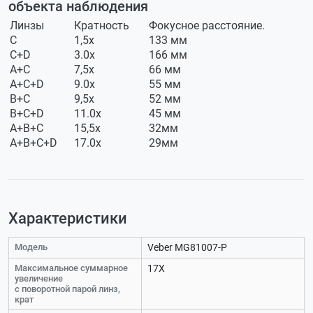
объекта наблюдения
Линзы
Кратность
Фокусное расстояние.
C
1,5x
133 мм
C+D
3.0x
166 мм
A+C
7,5x
66 мм
A+C+D
9.0x
55 мм
B+C
9,5x
52 мм
B+C+D
11.0x
45 мм
A+B+C
15,5x
32мм
A+B+C+D
17.0x
29мм
Характеристики
Модель
Veber MG81007-P
Максимальное суммарное
17Х
увеличение
с поворотной парой линз,
крат