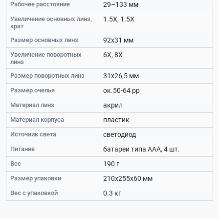
Рабочее расстояние
29–133 мм
Увеличение основных линз,
1.5Х, 1.5Х
крат
Размер основных линз
92х31 мм
Увеличение поворотных
6Х, 8Х
линз
Размер поворотных линз
31х26,5 мм
Размер очелья
ок.50-64 рр
Материал линз
акрил
Материал корпуса
пластик
Источник света
светодиод
Питание
батареи типа ААА, 4 шт.
Вес
190 г
Размер упаковки
210х255х60 мм
Вес с упаковкой
0.3 кг