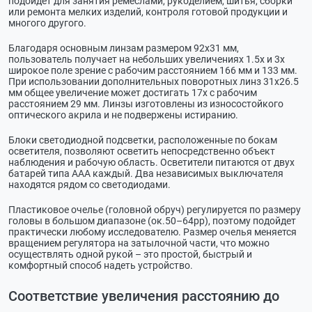
подойдет для занятия ремеслами, рукоделием, шитья, сборки
или ремонта мелких изделий, контроля готовой продукции и
многого другого.
Благодаря основным линзам размером 92х31 мм,
пользователь получает на небольших увеличениях 1.5х и 3х
широкое поле зрение с рабочим расстоянием 166 мм и 133 мм.
При использовании дополнительных поворотных линз 31х26.5
мм общее увеличение может достигать 17х с рабочим
расстоянием 29 мм. Линзы изготовлены из износостойкого
оптического акрила и не подвержены истиранию.
Блоки светодиодной подсветки, расположенные по бокам
осветителя, позволяют осветить непосредственно объект
наблюдения и рабочую область. Осветители питаются от двух
батарей типа ААА каждый. Два независимых выключателя
находятся рядом со светодиодами.
Пластиковое очелье (головной обруч) регулируется по размеру
головы в большом диапазоне (ок.50–64рр), поэтому подойдет
практически любому исследователю. Размер очелья меняется
вращением регулятора на затылочной части, что можно
осуществлять одной рукой – это простой, быстрый и
комфортный способ надеть устройство.
Соответствие увеличения расстоянию до