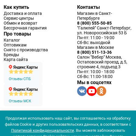
Как купить
Контакты
Доставка и оплата
Магазин в Санкт-
Сервис-центры
Петербурге
Обмен и возврат
8 (800) 555-50-85
Бессрочная гарантия
"Галилей" Санкт-Петербург,
ул. Новороссийская 53 Б
Про товары
Пн-пт: 11:00 - 19:00
Каталог
Сб-Вс: выходной
Оптовикам
Магазин в Москве
Снято с производства
8 (800) 511-13-36
Бренды
Салон "Вебер" Москва,
Карта сайта
Остаповский проезд, д.5,
строение 4, подъезд 3
Пн-пт: 10:00 - 18:00
Сб-Вс: 11:00-18:00
Отзывы СПБ
Мы в соцсетях
Отзывы МСК
Продолжая использовать наш сайт, вы соглашаетесь на обработку
© 1994 — 2026 ООО «Наблюдательные приборы»
файлов Cookie и других пользовательских данных, в соответствии с
Политика конфеденциальности
Политикой конфиденциальности
. Вы можете заблокировать
Согласие на обработку персональных данных