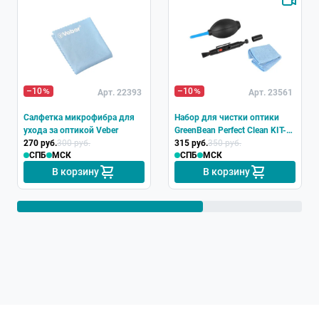
–10
–10
Арт. 22393
Арт. 23561
Салфетка микрофибра для
Набор для чистки оптики
ухода за оптикой Veber
GreenBean Perfect Clean KIT-
270 руб.
300 руб.
01
315 руб.
350 руб.
СПБ
МСК
СПБ
МСК
В корзину
В корзину