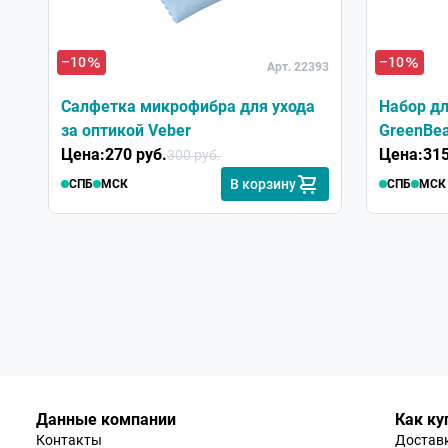
–10
–10
Арт. 22393
Салфетка микрофибра для ухода
Набор дл
за оптикой Veber
GreenBea
Цена:
270 руб.
Цена:
315
300 руб.
В корзину
СПБ
МСК
СПБ
МСК
Данные компании
Как ку
Контакты
Доставк