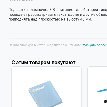
Оставить отзыв
Увеличение,
3
Лупа 8078-1
Задать вопрос
крат
Подсветка - лампочка 3 Вт, питание - две батареи типа
Диаметр
80
позволяет рассматривать текст, карты и другие объек
линзы, мм
приподнята над плоскостью на высоту 40 мм.
Длина ручки,
135
мм
Питание
2 батареи типа C (R14)
Материал
стекло
Нашли ошибку в тексте? Выделите её и нажмите
Сообщить об опе
линзы
Материал
пластик
корпуса
С этим товаром покупают
Размеры, мм
238х105х50
Вес, г
170