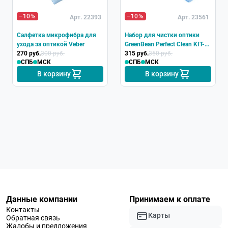
–10
–10
Арт. 22393
Арт. 23561
Салфетка микрофибра для
Набор для чистки оптики
ухода за оптикой Veber
GreenBean Perfect Clean KIT-
270 руб.
300 руб.
01
315 руб.
350 руб.
СПБ
МСК
СПБ
МСК
В корзину
В корзину
Данные компании
Принимаем к оплате
Контакты
Карты
Обратная связь
Жалобы и предложения