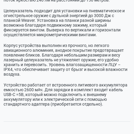
Целеуказатель подходит для установки на пневматическое и
огнестрельное оружие с дульной энергией до 3000 Дж с
планкой Weaver. Установка на планки разной ширины
возможна благодаря подвижному зажиму, который
фиксируется винтом. Выверка по вертикали и горизонтали
осуществляется микрометрическими винтами.
Корпус устройства выполнен из прочного, но легкого
авиационного алюминия, анодное покрытие предотвращает
появление бликов. Благодаря небольшим размерам и весу
лазерный целеуказатель не утяжеляет оружие, его удобно
хранить и перевозить. Уровень влагозащищенности ЛЦУ –
IPX4, что обеспечивает защиту от брызг и высокой влажности
воздуха.
Устройство работает от встроенного литиевого аккумулятора
емкостью 2600 мАч. Для зарядки в комплект входит кабель
USB-C =5B, который можно подключить к внешнему
аккумулятору или к электрической сети с помощью
стандартного адаптера (приобретается отдельно).