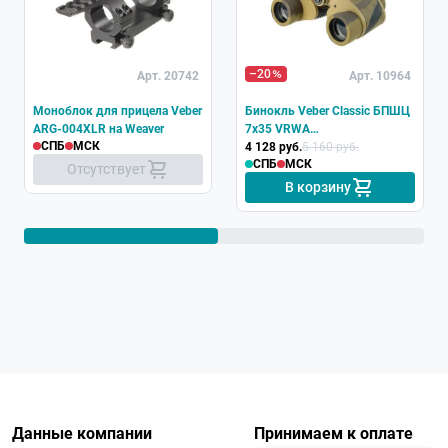
–20
Арт. 20742
Арт. 10964
Моноблок для прицела Veber
Бинокль Veber Classic БПШЦ
ARG-004XLR на Weaver
7x35 VRWA
СПБ
МСК
широкоугольный,
4 128 руб.
5 160 руб.
СПБ
МСК
камуфлированный
Отсутствует
В корзину
Данные компании
Принимаем к оплате