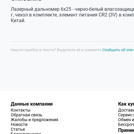
Оставить отзыв
Задать вопрос
Лазерный дальномер 6х25 - черно-белый влагозащище
г, чехол в комплекте, элемент питания CR2 (3V) в ко
Китай.
Нашли ошибку в тексте? Выделите её и нажмите
Сообщить об опе
Данные компании
Как ку
Контакты
Доставк
Обратная связь
Сервис
Жалобы и предложения
Обмен и
Новости
Бессроч
Статьи
Приним