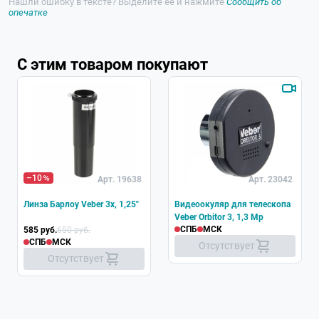
Нашли ошибку в тексте? Выделите её и нажмите
Сообщить об
опечатке
С этим товаром покупают
–10
Арт. 19638
Арт. 23042
Линза Барлоу Veber 3х, 1,25"
Видеоокуляр для телескопа
Veber Orbitor 3, 1,3 Mp
СПБ
МСК
585 руб.
650 руб.
СПБ
МСК
Отсутствует
Отсутствует