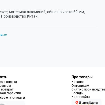
aver, материал-алюминий, общая высота 60 мм,
 Производство Китай.
чатке
пить
Про товары
а и оплата
Каталог
-центры
Оптовикам
 возврат
Снято с производств
ная гарантия
Бренды
Карта сайта
аем к оплате