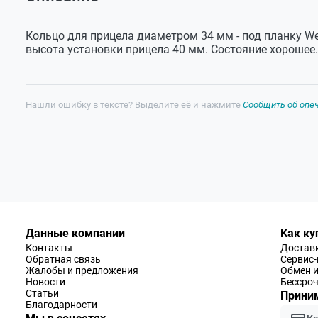
Оставить отзыв
Задать вопрос
Кольцо для прицела диаметром 34 мм - под планку We
высота установки прицела 40 мм. Состояние хорошее.
Нашли ошибку в тексте? Выделите её и нажмите
Сообщить об опе
Данные компании
Как ку
Контакты
Доставк
Обратная связь
Сервис
Жалобы и предложения
Обмен и
Новости
Бессроч
Статьи
Приним
Благодарности