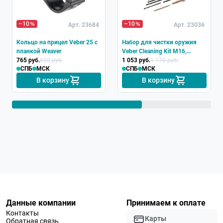
Хит
–10
–10
Арт. 23684
Арт. 23036
Кольцо на прицел Veber 25 с
Набор для чистки оружия
планкой Weaver
Veber Cleaning Kit M16,
765 руб.
850 руб.
22/5.56 мм
1 053 руб.
1 170 руб.
СПБ
МСК
СПБ
МСК
В корзину
В корзину
Данные компании
Принимаем к оплате
Контакты
Карты
Обратная связь