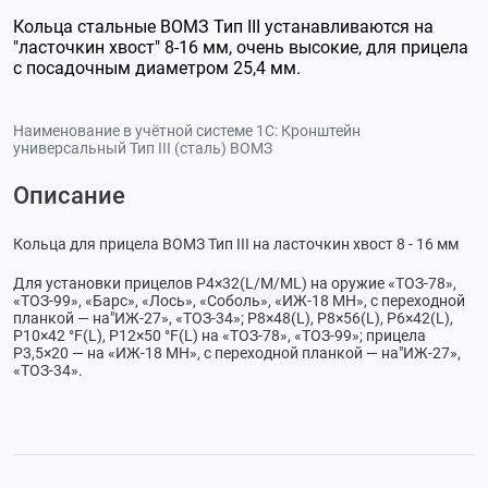
Кольца стальные ВОМЗ Тип III устанавливаются на
"ласточкин хвост" 8-16 мм, очень высокие, для прицела
с посадочным диаметром 25,4 мм.
Наименование в учётной системе 1С:
Кронштейн
универсальный Тип III (сталь) ВОМЗ
Описание
Кольца для прицела ВОМЗ Тип III на ласточкин хвост 8 - 16 мм
Для установки прицелов P4×32(L/М/ML) на оружие
«ТОЗ-78»
,
«ТОЗ-99»
, «Барс», «Лось», «Соболь»,
«ИЖ-18
МН», с переходной
планкой — на"
ИЖ-27»
,
«ТОЗ-34»
; P8×48(L), P8×56(L), Р6×42(L),
Р10×
42 °F
(L), Р12×
50 °F
(L) на
«ТОЗ-78»
,
«ТОЗ-99»
; прицела
P3,5×20 — на
«ИЖ-18
МН», с переходной планкой — на"
ИЖ-27»
,
«ТОЗ-34»
.