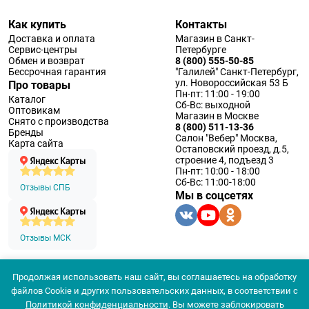
Как купить
Контакты
Доставка и оплата
Магазин в Санкт-
Сервис-центры
Петербурге
Обмен и возврат
8 (800) 555-50-85
Бессрочная гарантия
"Галилей" Санкт-Петербург,
ул. Новороссийская 53 Б
Про товары
Пн-пт: 11:00 - 19:00
Каталог
Сб-Вс: выходной
Оптовикам
Магазин в Москве
Снято с производства
8 (800) 511-13-36
Бренды
Салон "Вебер" Москва,
Карта сайта
Остаповский проезд, д.5,
строение 4, подъезд 3
Пн-пт: 10:00 - 18:00
Сб-Вс: 11:00-18:00
Отзывы СПБ
Мы в соцсетях
Отзывы МСК
Продолжая использовать наш сайт, вы соглашаетесь на обработку
© 1994 — 2026 ООО «Наблюдательные приборы»
файлов Cookie и других пользовательских данных, в соответствии с
Политика конфеденциальности
Политикой конфиденциальности
. Вы можете заблокировать
Согласие на обработку персональных данных