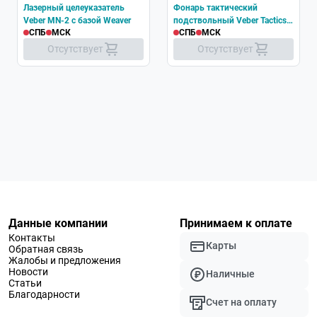
Лазерный целеуказатель
Фонарь тактический
Veber MN-2 с базой Weaver
подствольный Veber Tactics
СПБ
МСК
СПБ
МСК
180 Weaver
Отсутствует
Отсутствует
Данные компании
Принимаем к оплате
Контакты
Карты
Обратная связь
Жалобы и предложения
Новости
Наличные
Статьи
Благодарности
Счет на оплату