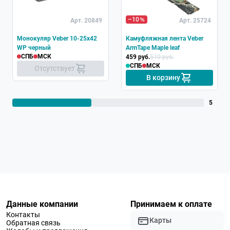
–10
Арт. 20849
Арт. 25724
Монокуляр Veber 10-25x42
Камуфляжная лента Veber
WP черный
ArmTape Maple leaf
СПБ
МСК
459 руб.
510 руб.
СПБ
МСК
Отсутствует
В корзину
5
Данные компании
Принимаем к оплате
Контакты
Карты
Обратная связь