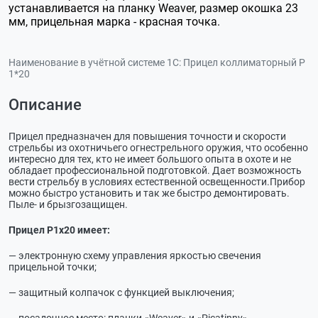
устанавливается на планку Weaver, размер окошка 23
мм, прицельная марка - красная точка.
Наименование в учётной системе 1С:
Прицел коллиматорный Р
1*20
Описание
Прицел предназначен для повышения точности и скорости
стрельбы из охотничьего огнестрельного оружия, что особенно
интересно для тех, кто не имеет большого опыта в охоте и не
обладает профессиональной подготовкой. Дает возможность
вести стрельбу в условиях естественной освещенности.Прибор
можно быстро установить и так же быстро демонтировать.
Пыле- и брызгозащищен.
Прицел Р1х20 имеет:
— электронную схему управления яркостью свечения
прицельной точки;
— защитный колпачок с функцией выключения;
— посадочное место: планки «Weaver» и «Picatinny».