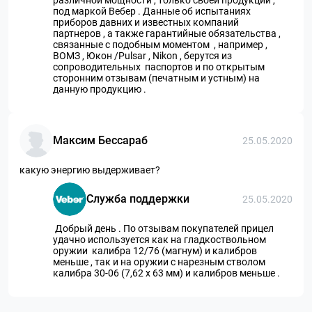
под маркой Вебер . Данные об испытаниях
приборов давних и известных компаний
партнеров , а также гарантийные обязательства ,
связанные с подобным моментом , например ,
ВОМЗ , Юкон /Pulsar , Nikon , берутся из
сопроводительных паспортов и по открытым
сторонним отзывам (печатным и устным) на
данную продукцию .
Максим Бессараб
25.05.2020
какую энергию выдерживает?
Служба поддержки
25.05.2020
Добрый день . По отзывам покупателей прицел
удачно используется как на гладкоствольном
оружии калибра 12/76 (магнум) и калибров
меньше , так и на оружии с нарезным стволом
калибра 30-06 (7,62 х 63 мм) и калибров меньше .