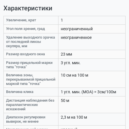
Характеристики
Увеличение, крат
1
Угол поля зрения, град
неограниченный
Удаление выходного зрачка
неограниченное
от последней линзы
окуляра, мм
Размер входного окна
23 мм
Размер прицельной марки
3 угл. мин.
типа "точка"
Величина зоны,
10 см на 100 м
перекрываемой прицельной
маркой типа "точка"
Величина клика
1 угл. мин. (МОА) = 3см/100м
Дистанция наблюдения без
50 м
параллактических
искажений
Диапазон регулировки
2,3 м на 100 м
выверок, не менее