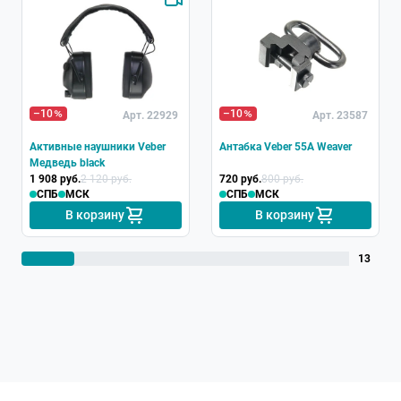
Хит
–10
–10
Арт. 22929
Арт. 23587
Активные наушники Veber
Антабка Veber 55A Weaver
Медведь black
1 908 руб.
2 120 руб.
720 руб.
800 руб.
СПБ
МСК
СПБ
МСК
В корзину
В корзину
13