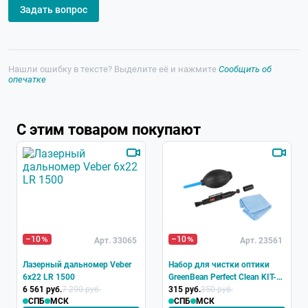
Задать вопрос
Нашли ошибку в тексте? Выделите её и нажмите
Сообщить об
опечатке
С этим товаром покупают
–10
–10
Арт. 33065
Арт. 23561
Лазерный дальномер Veber
Набор для чистки оптики
6x22 LR 1500
GreenBean Perfect Clean KIT-
6 561 руб.
7 290 руб.
01
315 руб.
350 руб.
СПБ
МСК
СПБ
МСК