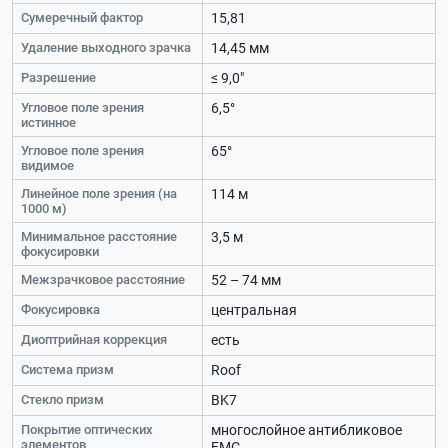
Сумеречный фактор
15,81
Удаление выходного зрачка
14,45 мм
Разрешение
≤ 9,0"
Угловое поле зрения
6,5°
истинное
Угловое поле зрения
65°
видимое
Линейное поле зрения (на
114 м
1000 м)
Минимальное расстояние
3,5 м
фокусировки
Межзрачковое расстояние
52 – 74 мм
Фокусировка
центральная
Диоптрийная коррекция
есть
Система призм
Roof
Стекло призм
BK7
Покрытие оптических
многослойное антибликовое
элементов
FMC