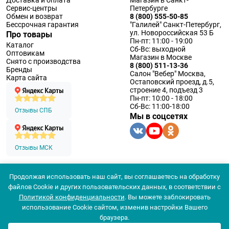
Сервис-центры
Петербурге
Обмен и возврат
8 (800) 555-50-85
Бессрочная гарантия
"Галилей" Санкт-Петербург,
ул. Новороссийская 53 Б
Про товары
Пн-пт: 11:00 - 19:00
Каталог
Сб-Вс: выходной
Оптовикам
Магазин в Москве
Снято с производства
8 (800) 511-13-36
Бренды
Салон "Вебер" Москва,
Карта сайта
Остаповский проезд, д.5,
строение 4, подъезд 3
Пн-пт: 10:00 - 18:00
Сб-Вс: 11:00-18:00
Отзывы СПБ
Мы в соцсетях
Отзывы МСК
Продолжая использовать наш сайт, вы соглашаетесь на обработку
© 1994 — 2026 ООО «Наблюдательные приборы»
файлов Cookie и других пользовательских данных, в соответствии с
Политика конфеденциальности
Политикой конфиденциальности
. Вы можете заблокировать
Согласие на обработку персональных данных
Согласие использования
использование Cookie сайтом, изменив настройки Вашего
браузера.