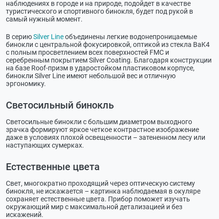
наблюдениях в городе и на природе, подойдет в качестве
туристического и спортивного бинокля, будет под рукой в
самый нужный момент.
В серию
Silver Line
объединены легкие водонепроницаемые
бинокли с центральной фокусировкой, оптикой из стекла BaK4
с полным просветлением всех поверхностей FMC и
серебренным покрытием Silver Coating. Благодаря конструкции
на базе Roof-призм в ударостойком пластиковом корпусе,
бинокли Silver Line имеют небольшой вес и отличную
эргономику.
Светосильный бинокль
Светосильные бинокли с большим диаметром выходного
зрачка формируют яркое четкое контрастное изображение
даже в условиях плохой освещенности – затененном лесу или
наступающих сумерках.
Естественные цвета
Свет, многократно проходящий через оптическую систему
бинокля, не искажается – картинка наблюдаемая в окуляре
сохраняет естественные цвета. Прибор поможет изучать
окружающий мир с максимальной детализацией и без
искажений.