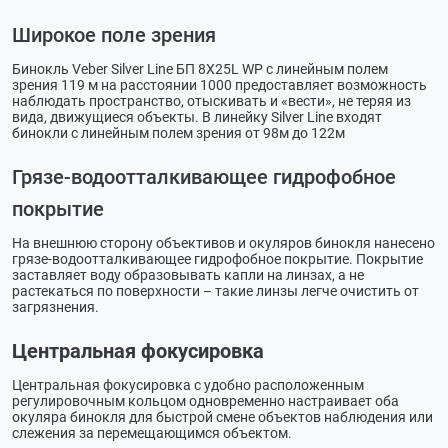
Широкое поле зрения
Бинокль Veber Silver Line БП 8X25L WP с линейным полем
зрения 119 м на расстоянии 1000 предоставляет возможность
наблюдать пространство, отыскивать и «вести», не теряя из
вида, движущиеся объекты. В линейку Silver Line входят
бинокли с линейным полем зрения от 98м до 122м
Грязе-водоотталкивающее гидрофобное
покрытие
На внешнюю сторону объективов и окуляров бинокля нанесено
грязе-водоотталкивающее гидрофобное покрытие. Покрытие
заставляет воду образовывать капли на линзах, а не
растекаться по поверхности – такие линзы легче очистить от
загрязнения.
Центральная фокусировка
Центральная фокусировка с удобно расположенным
регулировочным кольцом одновременно настраивает оба
окуляра бинокля для быстрой смене объектов наблюдения или
слежения за перемещающимся объектом.