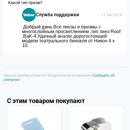
Какой тип призм?
Служба поддержки
11.04.2019
Добрый день.
Все линзы и призмы с
многослойным просветлением ,тип линз
Roof
,
BaK-4.Удачный аналог дорогостоящей
модели театрального бинокля от Никон 4 х
10.
Нашли ошибку в тексте? Выделите её и нажмите
Сообщить об
опечатке
С этим товаром покупают