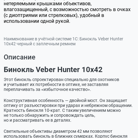
нетеряемыми крышками объективов,
влагозащищенный, с возможностью смотреть в очках
(с диоптриями или стрелковых), удобный в
использовании одной рукой.
Наименование в учётной системе 1С:
Бинокль Veber Hunter
10x42 черный с заплечным ремнем
Описание
Бинокль Veber Hunter 10x42
Этот бинокль спроектирован специально для охотников
и учитывает их потребности в оптике, не заставляя
переплачивать за «избыточное качество».
Конструктивная особенность — двойной мост. Он защищает
оптику от разъюстировки при ударах и небрежном обращении.
Кратность бинокля
10-крат
. С таким увеличением можно
не только обнаружить и сопровождать цель,
но и рассматривать ее в деталях.
Светильные объективы диаметром 42 мм позволяют
использовать бинокль в ближних сумерках. Корпус бинокля