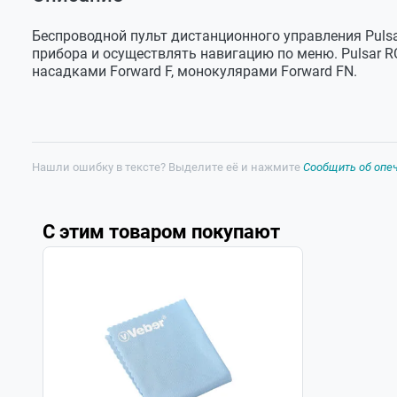
Оставить отзыв
Частота
2.4 ГГц
Беспроводной пульт дистанционного управления P
Задать вопрос
Руководство по эксплуатации
Стандарт
802.11 b/g/n
Беспроводной пульт дистанционного управления Puls
прибора и осуществлять навигацию по меню. Pulsar RC
Гарантийный талон
Дальность приема
15 м
насадками Forward F, монокулярами Forward FN.
в прямой
видимости
Тип элемента
CR2032 / 3В
питания
Габариты
94x30x28 мм
Нашли ошибку в тексте? Выделите её и нажмите
Сообщить об опе
Масса
32 г
С этим товаром покупают