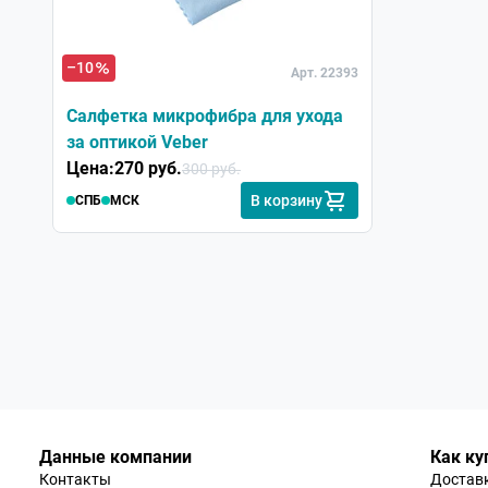
–10
Арт. 22393
Салфетка микрофибра для ухода
за оптикой Veber
Цена:
270 руб.
300 руб.
В корзину
СПБ
МСК
Данные компании
Как ку
Контакты
Доставк