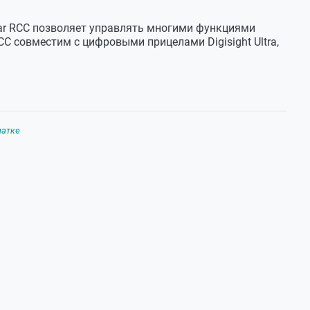
ulsar RCC
ar RCC позволяет управлять многими функциями
C совместим с цифровыми прицелами Digisight Ultra,
чатке