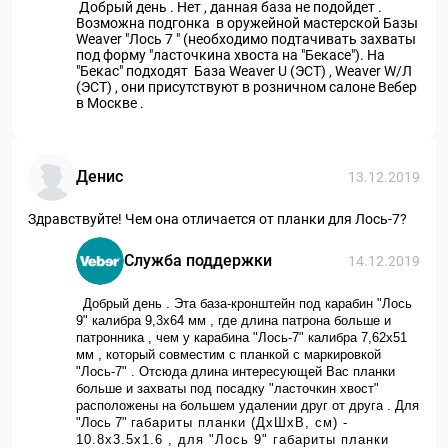
Добрый день . Нет , данная база не подойдет .
Возможна подгонка в оружейной мастерской Базы
Weaver "Лось 7 " (необходимо подтачивать захваты
под форму "ласточкина хвоста на "Бекасе"). На
"Бекас" подходят База Weaver U (ЭСТ) , Weaver W/Л
(ЭСТ) , они присутствуют в розничном салоне Вебер
в Москве .
Денис
13.12.2019
Здравствуйте! Чем она отличается от планки для Лось-7?
Служба поддержки
14.12.2019
Добрый день . Эта база-кронштейн под карабин "Лось
9" калибра 9,3х64 мм , где длина патрона больше и
патронника , чем у карабина "Лось-7" калибра 7,62х51
мм , который совместим с планкой с маркировкой
"Лось-7" . Отсюда длина интересующей Вас планки
больше и захваты под посадку "ласточкин хвост"
расположены на большем удалении друг от друга . Для
"Лось 7" г
абариты планки (ДхШхВ, см) -
10.8х3.5х1.6 , для "Лось 9" г
абариты планки