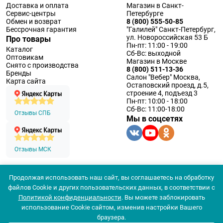
Доставка и оплата
Магазин в Санкт-
Сервис-центры
Петербурге
Обмен и возврат
8 (800) 555-50-85
Бессрочная гарантия
"Галилей" Санкт-Петербург,
ул. Новороссийская 53 Б
Про товары
Пн-пт: 11:00 - 19:00
Каталог
Сб-Вс: выходной
Оптовикам
Магазин в Москве
Снято с производства
8 (800) 511-13-36
Бренды
Салон "Вебер" Москва,
Карта сайта
Остаповский проезд, д.5,
строение 4, подъезд 3
Пн-пт: 10:00 - 18:00
Сб-Вс: 11:00-18:00
Отзывы СПБ
Мы в соцсетях
Отзывы МСК
Продолжая использовать наш сайт, вы соглашаетесь на обработку
© 1994 — 2026 ООО «Наблюдательные приборы»
файлов Cookie и других пользовательских данных, в соответствии с
Политика конфеденциальности
Политикой конфиденциальности
. Вы можете заблокировать
Согласие на обработку персональных данных
Согласие использования
использование Cookie сайтом, изменив настройки Вашего
браузера.