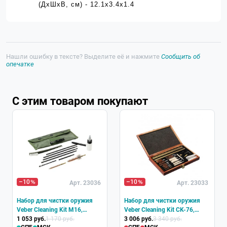
(ДхШхВ, см) - 12.1х3.4х1.4
Нашли ошибку в тексте? Выделите её и нажмите
Сообщить об
опечатке
С этим товаром покупают
Хит
–10
–10
Арт. 23036
Арт. 23033
Набор для чистки оружия
Набор для чистки оружия
Veber Cleaning Kit M16,
Veber Cleaning Kit CK-76,
22/5.56 мм
1 053 руб.
1 170 руб.
23pcs
3 006 руб.
3 340 руб.