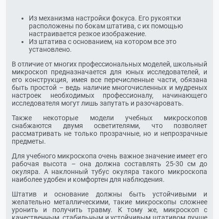
Из механизма настройки фокуса. Его рукоятки
расположены по бокам штатива, с их помощью
настраивается резкое изображение.
Из штатива с основанием, на котором все это
установлено.
В отличие от многих профессиональных моделей, школьный
микроскоп предназначается для юных исследователей, и
его конструкция, имея все перечисленные части, обязана
быть простой – ведь наличие многочисленных и мудреных
настроек необходимых профессионалу, начинающего
исследователя могут лишь запутать и разочаровать.
Также некоторые модели учебных микроскопов
снабжаются двумя осветителями, что позволяет
рассматривать не только прозрачные, но и непрозрачные
предметы.
Для учебного микроскопа очень важное значение имеет его
рабочая высота – она должна составлять 25-30 см до
окуляра. А наклонный тубус окуляра такого микроскопа
наиболее удобен и комфортен для наблюдения.
Штатив и основание должны быть устойчивыми и
желательно металлическими, такие микроскопы сложнее
уронить и получить травму. К тому же, микроскоп с
качественным, стабильным и устойчивым штативом лучше