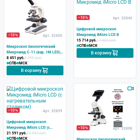
–10
Арт. 32840
Цифровой микроскоп
Микромед iMicro LCD В
–10
Арт. 32450
15 714 руб.
17 460 руб.
СПБ
МСК
Микроскоп биологический
Микромед С-11 (вар. 1М LED) с
В корзину
препаратоводителем
8 451 руб.
9 390 руб.
СПБ
МСК
В корзину
–10
Арт. 32839
Цифровой микроскоп
Микромед iMicro LCD (с
–10
Арт. 32808
нагревательным столиком)
21 591 руб.
23 990 руб.
СПБ
МСК
Микроскоп биологический