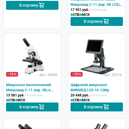
Микромед С-11 (вар. 3B LСD)
В корзину
цифровой в кейсе
17 901 руб.
19 890 руб.
СПБ
МСК
В корзину
–10
–10
Арт. 32806
Арт. 32216
Микроскоп биологический
Цифровой микроскоп
Микромед С-11 (вар. 3B) в
МИКМЕД LCD 10-12Mp
кейсе
13 581 руб.
15 090 руб.
20 448 руб.
22 720 руб.
СПБ
МСК
СПБ
МСК
В корзину
В корзину