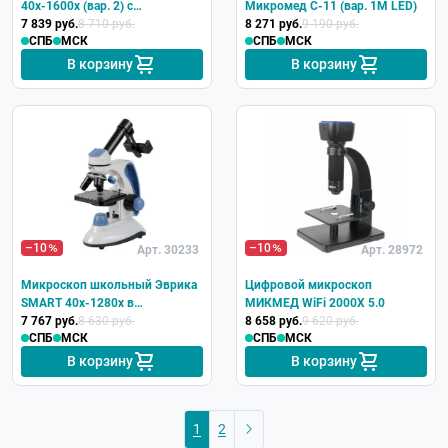
40х-1600х (вар. 2) с
Микромед С-11 (вар. 1М LED)
видеоокуляром
7 839 руб.
8 710 руб.
8 271 руб.
9 190 руб.
СПБ
МСК
СПБ
МСК
В корзину
В корзину
–10
–10
Арт. 30233
Арт. 28972
Микроскоп школьный Эврика
Цифровой микроскоп
SMART 40х-1280х в
МИКМЕД WiFi 2000Х 5.0
текстильном кейсе
7 767 руб.
8 630 руб.
8 658 руб.
9 620 руб.
СПБ
МСК
СПБ
МСК
В корзину
В корзину
1
2