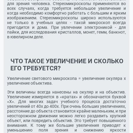
для зрения человека. Стереомикроскопы применяются во
всех случаях, когда требуется небольшое увеличение и
когда необходимо комфортно работать с большим и ярким
изображением. Стереомикроскопы широко используются
не только в учебных целях - такой микроскоп всегда
пригодится и дома. При увлечении электроникой - для
пайки, для исследования кристаллов, монет, гемм, банкнот,
в ювелирном деле.
ЧТО ТАКОЕ УВЕЛИЧЕНИЕ И СКОЛЬКО
ЕГО ТРЕБУЕТСЯ?
Увеличение светового микроскопа = увеличение окуляра х
увеличение объектива.
Эти величины всегда нанесены на окуляр и на объектив.
Увеличение измеряется в «кратах» и обозначается буквой
«Х». Для многих задач учебного процесса достаточно
увеличений от 40х до 400х. При очень больших увеличениях,
расстояние до объекта становится крайне маленьким, и при
неосторожном движении можно легко раздавить хрупкий
объект, или повредить объектив. Это требует повышенного
внимания. К тому же большие увеличения приводят к
уменьшению поля зрения и снижению яркости