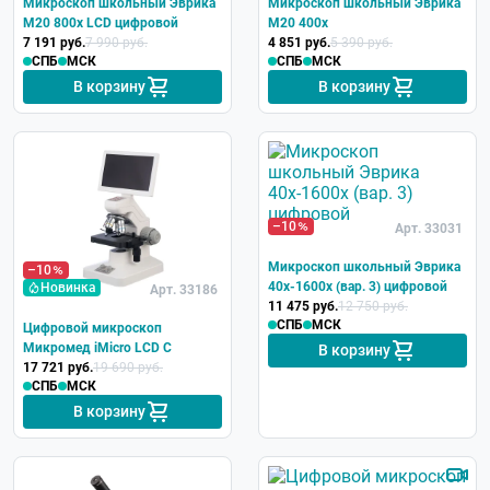
Микроскоп школьный Эврика
Микроскоп школьный Эврика
M20 800х LCD цифровой
M20 400х
7 191 руб.
7 990 руб.
4 851 руб.
5 390 руб.
СПБ
МСК
СПБ
МСК
В корзину
В корзину
–10
Арт. 33031
Микроскоп школьный Эврика
–10
40х-1600х (вар. 3) цифровой
Новинка
Арт. 33186
11 475 руб.
12 750 руб.
СПБ
МСК
Цифровой микроскоп
Микромед iMicro LCD C
В корзину
17 721 руб.
19 690 руб.
СПБ
МСК
В корзину