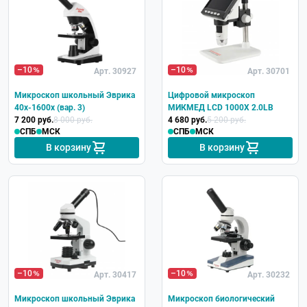
–10
–10
Арт. 30927
Арт. 30701
Микроскоп школьный Эврика
Цифровой микроскоп
40х-1600х (вар. 3)
МИКМЕД LCD 1000Х 2.0LB
7 200 руб.
8 000 руб.
4 680 руб.
5 200 руб.
СПБ
МСК
СПБ
МСК
В корзину
В корзину
–10
–10
Арт. 30417
Арт. 30232
Микроскоп школьный Эврика
Микроскоп биологический