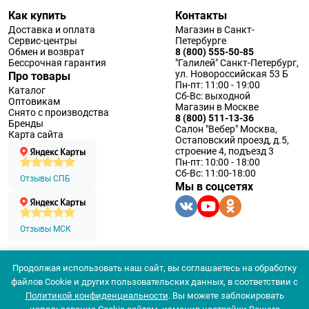
Как купить
Контакты
Доставка и оплата
Магазин в Санкт-
Сервис-центры
Петербурге
Обмен и возврат
8 (800) 555-50-85
Бессрочная гарантия
"Галилей" Санкт-Петербург,
ул. Новороссийская 53 Б
Про товары
Пн-пт: 11:00 - 19:00
Каталог
Сб-Вс: выходной
Оптовикам
Магазин в Москве
Снято с производства
8 (800) 511-13-36
Бренды
Салон "Вебер" Москва,
Карта сайта
Остаповский проезд, д.5,
строение 4, подъезд 3
Пн-пт: 10:00 - 18:00
Сб-Вс: 11:00-18:00
Отзывы СПБ
Мы в соцсетях
Отзывы МСК
Продолжая использовать наш сайт, вы соглашаетесь на обработку
© 1994 — 2026 ООО «Наблюдательные приборы»
файлов Cookie и других пользовательских данных, в соответствии с
Политика конфеденциальности
Политикой конфиденциальности
. Вы можете заблокировать
Согласие на обработку персональных данных