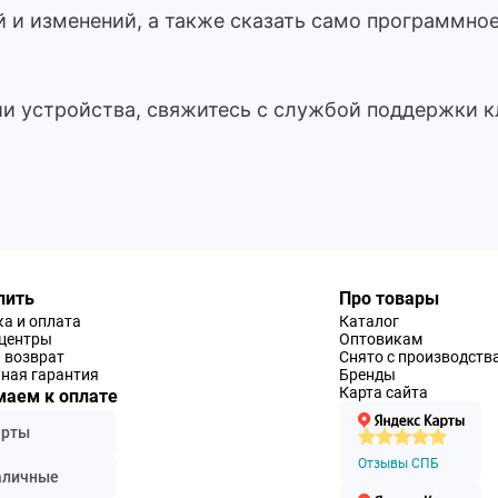
й и изменений, а также сказать само программн
ии устройства, свяжитесь с службой поддержки к
пить
Про товары
а и оплата
Каталог
-центры
Оптовикам
 возврат
Снято с производств
ная гарантия
Бренды
Карта сайта
аем к оплате
арты
Отзывы СПБ
аличные